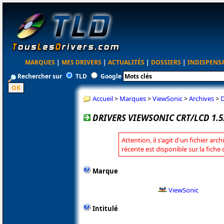
MARQUES
|
MES DRIVERS
|
ACTUALITÉS
|
DOSSIERS
|
INDISPENS
Rechercher sur
TLD
Google
Accueil
>
Marques
>
ViewSonic
>
Archives
>
D
DRIVERS VIEWSONIC CRT/LCD 1.5.
Attention, il s'agit d'un fichier arc
récente est disponible sur la fiche
Marque
ViewSonic
Intitulé