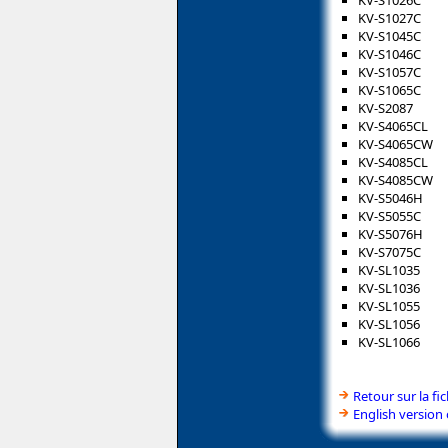
KV-S1027C
KV-S1045C
KV-S1046C
KV-S1057C
KV-S1065C
KV-S2087
KV-S4065CL
KV-S4065CW
KV-S4085CL
KV-S4085CW
KV-S5046H
KV-S5055C
KV-S5076H
KV-S7075C
KV-SL1035
KV-SL1036
KV-SL1055
KV-SL1056
KV-SL1066
Retour sur la f
English version 