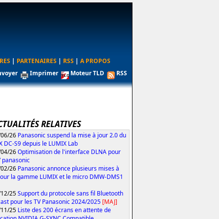
RES
|
PARTENAIRES
|
RSS
|
A PROPOS
nvoyer
Imprimer
Moteur TLD
RSS
CTUALITÉS RELATIVES
/06/26
Panasonic suspend la mise à jour 2.0 du
 DC-S9 depuis le LUMIX Lab
/04/26
Optimisation de l'interface DLNA pour
V panasonic
/02/26
Panasonic annonce plusieurs mises à
pour la gamme LUMIX et le micro DMW-DMS1
/12/25
Support du protocole sans fil Bluetooth
ast pour les TV Panasonic 2024/2025
[MAJ]
/11/25
Liste des 200 écrans en attente de
fication NVIDIA G-SYNC Compatible