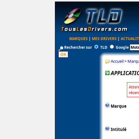
MARQUES
|
MES DRIVERS
|
ACTUALIT
Rechercher sur
TLD
Google
Accueil
>
Marq
APPLICATI
Atten
récen
Marque
Intitulé