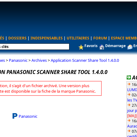
ÉS
|
DOSSIERS
|
INDISPENSABLES
|
UTILITAIRES
|
FORUM
|
ESPACE MEMB
Favoris
Démarrage
E
ues
>
Panasonic
>
Archives
>
Application Scanner Share Tool 1.4.0.0
ON PANASONIC SCANNER SHARE TOOL 1.4.0.0
A
16
tion, il s'agit d'un fichier archivé. Une version plus
LUMIX
te est disponible sur la fiche de la marque Panasonic.
02
les T
27
jour 
[MAJ]
Panasonic
16
Aurac
07
certi