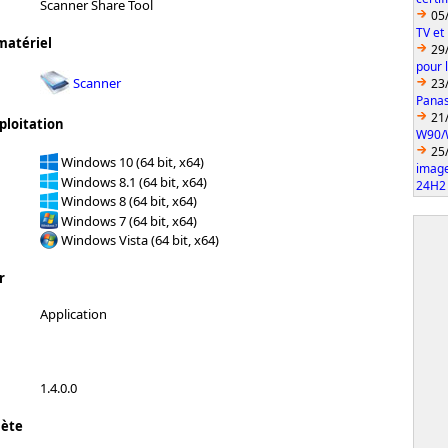
Scanner Share Tool
05
TV et
matériel
29
pour 
Scanner
23
Pana
21
ploitation
W90/
25
Windows 10 (64 bit, x64)
imag
Windows 8.1 (64 bit, x64)
24H2
Windows 8 (64 bit, x64)
Windows 7 (64 bit, x64)
Windows Vista (64 bit, x64)
r
Application
1.4.0.0
lète