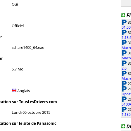
Oui
F
30
Officiel
01.00
30
r
1.18.
30
sshare1400_64.exe
Macro
30
Macro
er
30
2.0
5,7 Mo
30
Macro
27
20
Anglais
Updat
20
cation sur TousLesDrivers.com
5100
20
Lundi 05 octobre 2015
1.185
ation sur le site de Panasonic
D