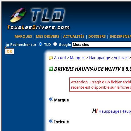
MARQUES
|
MES DRIVERS
|
ACTUALITÉS
|
DOSSIERS
|
INDISPENS
Rechercher sur
TLD
Google
Accueil
>
Marques
>
Hauppauge
>
Archives
DRIVERS HAUPPAUGE WINTV 8 8.
Attention, il s'agit d'un fichier arc
récente est disponible sur la fic
Marque
Hauppauge (Haup
Intitulé