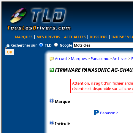
MARQUES
|
MES DRIVERS
|
ACTUALITÉS
|
DOSSIERS
|
INDISPENS
Rechercher sur
TLD
Google
Accueil
>
Marques
>
Panasonic
>
Archives
>
FIRMWARE PANASONIC AG-GH4U/
Attention, il s'agit d'un fichier arc
récente est disponible sur la fich
Marque
Panasonic
Intitulé