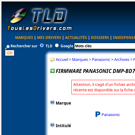
MARQUES
|
MES DRIVERS
|
ACTUALITÉS
|
DOSSIERS
|
INDISPENS
Rechercher sur
TLD
Google
Accueil
>
Marques
>
Panasonic
>
Archives
>
FIRMWARE PANASONIC DMP-BD73
Attention, il s'agit d'un fichier arc
récente est disponible sur la fich
Marque
Panasonic
Intitulé