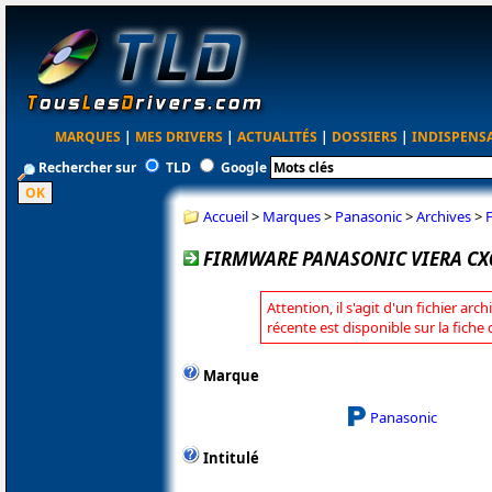
MARQUES
|
MES DRIVERS
|
ACTUALITÉS
|
DOSSIERS
|
INDISPENS
Rechercher sur
TLD
Google
Accueil
>
Marques
>
Panasonic
>
Archives
>
FIRMWARE PANASONIC VIERA CX6
Attention, il s'agit d'un fichier arc
récente est disponible sur la fich
Marque
Panasonic
Intitulé