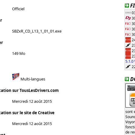
F
Officiel
03
30
r
30
30
SBZxR_CD_L13_1_01_01.exe
30
24
er
23
23
149 Mo
23
5.1.
22
D
Multi-langues
cation sur TousLesDrivers.com
Mercredi 12 août 2015
sont 
ation sur le site de Creative
Sound
Voyon
Mercredi 12 août 2015
fonct
de re