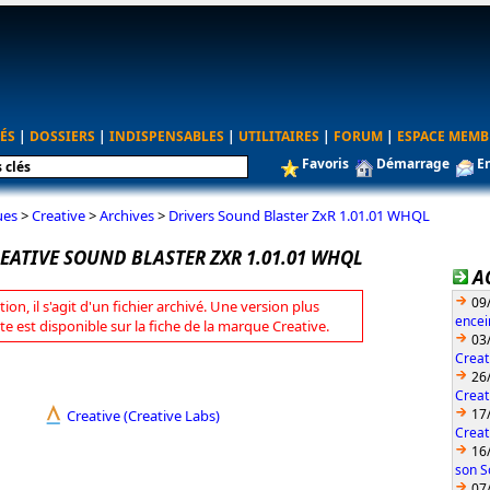
ÉS
|
DOSSIERS
|
INDISPENSABLES
|
UTILITAIRES
|
FORUM
|
ESPACE MEMB
Favoris
Démarrage
E
ues
>
Creative
>
Archives
>
Drivers Sound Blaster ZxR 1.01.01 WHQL
EATIVE SOUND BLASTER ZXR 1.01.01 WHQL
A
09
tion, il s'agit d'un fichier archivé. Une version plus
encei
te est disponible sur la fiche de la marque Creative.
03
Creat
26
Creat
17
Creative (Creative Labs)
Creat
16
son S
07