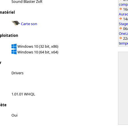
Sound Blaster ZxR
compa
16
matériel
Aurac
14
Carte son
Stage
06
OneLi
ploitation
22
temp
Windows 10 (32 bit, x86)
Windows 10 (64 bit, x64)
r
Drivers
1.01.01 WHQL
lète
Oui