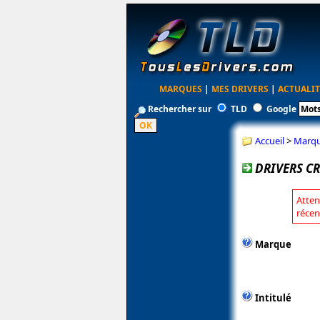
MARQUES
|
MES DRIVERS
|
ACTUALIT
Rechercher sur
TLD
Google
Accueil
>
Marq
DRIVERS CR
Atten
récen
Marque
Intitulé