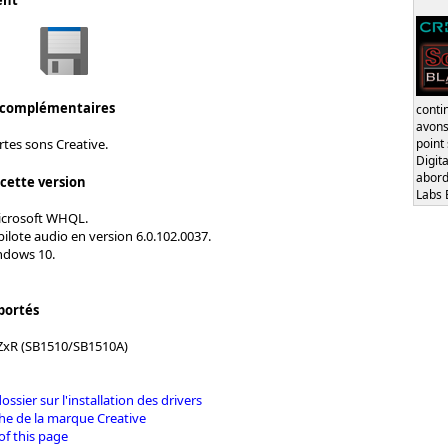
ent
 complémentaires
conti
avons
point
rtes sons Creative.
Digita
abord
 cette version
Labs 
Microsoft WHQL.
pilote audio en version 6.0.102.0037.
ndows 10.
portés
ZxR (SB1510/SB1510A)
dossier sur l'installation des drivers
che de la marque Creative
of this page