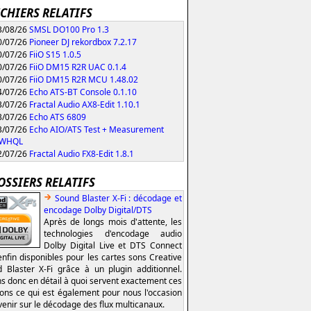
ICHIERS RELATIFS
/08/26
SMSL DO100 Pro 1.3
/07/26
Pioneer DJ rekordbox 7.2.17
/07/26
FiiO S15 1.0.5
/07/26
FiiO DM15 R2R UAC 0.1.4
/07/26
FiiO DM15 R2R MCU 1.48.02
/07/26
Echo ATS-BT Console 0.1.10
/07/26
Fractal Audio AX8-Edit 1.10.1
/07/26
Echo ATS 6809
/07/26
Echo AIO/ATS Test + Measurement
0 WHQL
/07/26
Fractal Audio FX8-Edit 1.8.1
OSSIERS RELATIFS
Sound Blaster X-Fi : décodage et
encodage Dolby Digital/DTS
Après de longs mois d'attente, les
technologies d'encodage audio
Dolby Digital Live et DTS Connect
enfin disponibles pour les cartes sons Creative
 Blaster X-Fi grâce à un plugin additionnel.
s donc en détail à quoi servent exactement ces
ions ce qui est également pour nous l'occasion
venir sur le décodage des flux multicanaux.