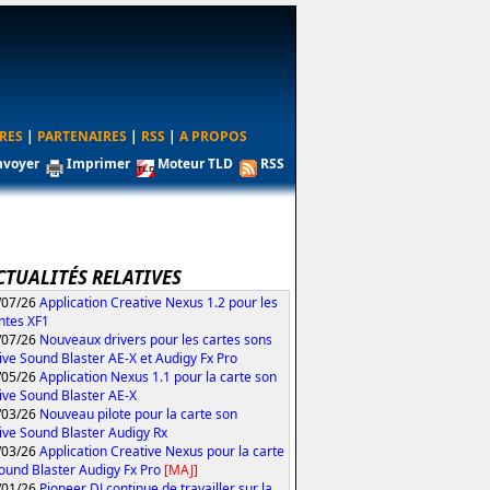
RES
|
PARTENAIRES
|
RSS
|
A PROPOS
nvoyer
Imprimer
Moteur TLD
RSS
CTUALITÉS RELATIVES
/07/26
Application Creative Nexus 1.2 pour les
ntes XF1
/07/26
Nouveaux drivers pour les cartes sons
ive Sound Blaster AE-X et Audigy Fx Pro
/05/26
Application Nexus 1.1 pour la carte son
ive Sound Blaster AE-X
/03/26
Nouveau pilote pour la carte son
ive Sound Blaster Audigy Rx
/03/26
Application Creative Nexus pour la carte
ound Blaster Audigy Fx Pro
[MAJ]
/01/26
Pioneer DJ continue de travailler sur la