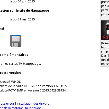
Jeudi 04 juin 2015
prése
par O
part
cation sur le site de Hauppauge
plusi
Jeudi 21 mai 2015
ent
(firm
leur 
simp
 complémentaires
Dash
fonct
our les cartes TV Hauppauge.
nous 
 cette version
Microsoft WHQL.
pilote de la carte HD-PVR2 en version 1.6.33105.
 pilote PCTV EMP en version 5.2015.0429.33134.
dossier sur l'installation des drivers
iche de la marque Hauppauge