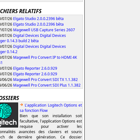
ICHIERS RELATIFS
/07/26
Elgato Studio 2.0.0.2396 bêta
/07/26
Elgato Studio 2.0.0.2396 bêta
/07/26
Magewell USB Capture Series 2607
/07/26
Digital Devices Digital Devices
er 0.14.3 build 2 bêta
/07/26
Digital Devices Digital Devices
er 0.14.2
/07/26
Magewell Pro Convert IP to HDMI 4K
31
/07/26
Elgato Reporter 2.6.0.929
/07/26
Elgato Reporter 2.6.0.929
/06/26
Magewell Pro Convert SDI TX 1.1.382
/06/26
Magewell Pro Convert SDI Plus 1.1.382
OSSIERS
L'application Logitech Options et
sa fonction Flow
Bien que son installation soit
facultative, l'application Options est
requise pour activer les
ionnalités avancées des claviers et souris
tech de dernière génération. Ce dossier