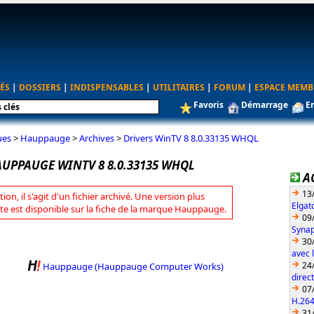
ÉS
|
DOSSIERS
|
INDISPENSABLES
|
UTILITAIRES
|
FORUM
|
ESPACE MEMB
Favoris
Démarrage
E
ues
>
Hauppauge
>
Archives
>
Drivers WinTV 8 8.0.33135 WHQL
AUPPAUGE WINTV 8 8.0.33135 WHQL
A
13
tion, il s'agit d'un fichier archivé. Une version plus
Elgat
te est disponible sur la fiche de la marque Hauppauge.
09
Synap
30
avec 
24
Hauppauge (Hauppauge Computer Works)
direc
07
H.26
31