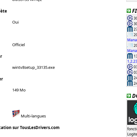
F
lète
30
Oui
30
27
20
Manag
Officiel
20
Manag
13
r
1.2.2
03
wintv8setup_33135.exe
03
24
er
24
149 Mo
D
Multi-langues
cation sur TousLesDrivers.com
fonct
Logi