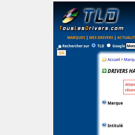
MARQUES
|
MES DRIVERS
|
ACTUALIT
Rechercher sur
TLD
Google
Accueil
>
Marq
DRIVERS H
Atten
récen
Marque
Intitulé