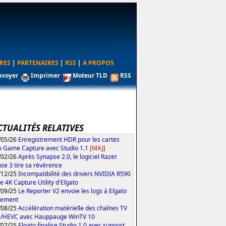
RES
|
PARTENAIRES
|
RSS
|
A PROPOS
nvoyer
Imprimer
Moteur TLD
RSS
CTUALITÉS RELATIVES
/05/26
Enregistrement HDR pour les cartes
o Game Capture avec Studio 1.1
[MAJ]
/02/26
Après Synapse 2.0, le logiciel Razer
se 3 tire sa révérence
/12/25
Incompatibilité des drivers NVIDIA R590
le 4K Capture Utility d'Elgato
/09/25
Le Reporter V2 envoie les logs à Elgato
tement
/08/25
Accélération matérielle des chaînes TV
4/HEVC avec Hauppauge WinTV 10
/07/25
Elgato finalise Studio 1.0 avec support