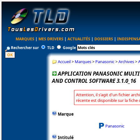
MARQUES
|
MES DRIVERS
|
ACTUALITÉS
|
DOSSIERS
|
INDISPENS
Rechercher sur
TLD
Google
Accueil
>
Marques
>
Panasonic
>
Archives
>
APPLICATION PANASONIC MULT
AND CONTROL SOFTWARE 3.1.0_16
Attention, il s'agit d'un fichier arc
récente est disponible sur la fich
Marque
Panasonic
Intitulé