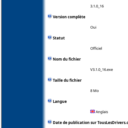
3.1.0_16
Version complète
Oui
Statut
Officiel
Nom du fichier
V3.1.0_16.exe
Taille du fichier
8 Mo
Langue
Anglais
Date de publication sur TousLesDrivers