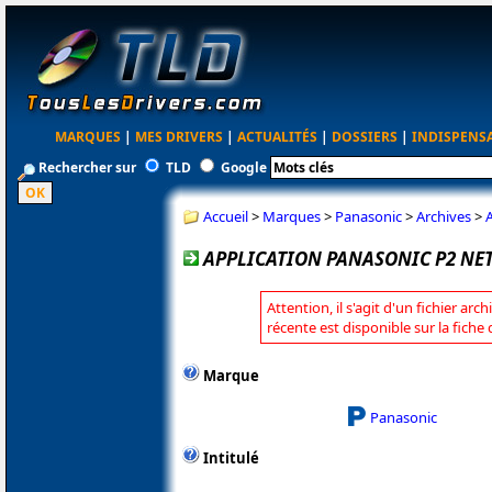
MARQUES
|
MES DRIVERS
|
ACTUALITÉS
|
DOSSIERS
|
INDISPENS
Rechercher sur
TLD
Google
Accueil
>
Marques
>
Panasonic
>
Archives
>
A
APPLICATION PANASONIC P2 NET
Attention, il s'agit d'un fichier arc
récente est disponible sur la fich
Marque
Panasonic
Intitulé