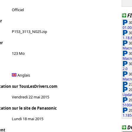
Officiel
F
r
30
01.00
P153_3113_N025.zip
30
1.18.
er
30
Macro
123 Mo
30
Macro
30
2.0
30
Anglais
Macro
27
cation sur TousLesDrivers.com
20
Updat
Vendredi 22 mai 2015
20
5100
ation sur le site de Panasonic
20
1.185
Lundi 18 mai 2015
D
ent