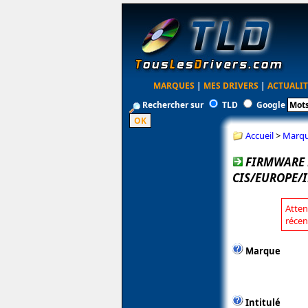
MARQUES
|
MES DRIVERS
|
ACTUALIT
Rechercher sur
TLD
Google
Accueil
>
Marq
FIRMWARE 
CIS/EUROPE/I
Atten
récen
Marque
Intitulé