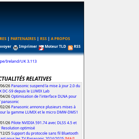
RES
|
PARTENAIRES
|
RSS
|
A PROPOS
nvoyer
Imprimer
Moteur TLD
RSS
e/Ireland/UK 3.113
CTUALITÉS RELATIVES
/06/26
Panasonic suspend la mise à jour 2.0 du
 DC-S9 depuis le LUMIX Lab
/04/26
Optimisation de l'interface DLNA pour
V panasonic
/02/26
Panasonic annonce plusieurs mises à
pour la gamme LUMIX et le micro DMW-DMS1
/01/26
Pilote NVIDIA 591.74 avec DLSS 4.5 et
 Resolution optimisé
/12/25
Support du protocole sans fil Bluetooth
ast pour les TV Panasonic 2024/2025
[MAJ]