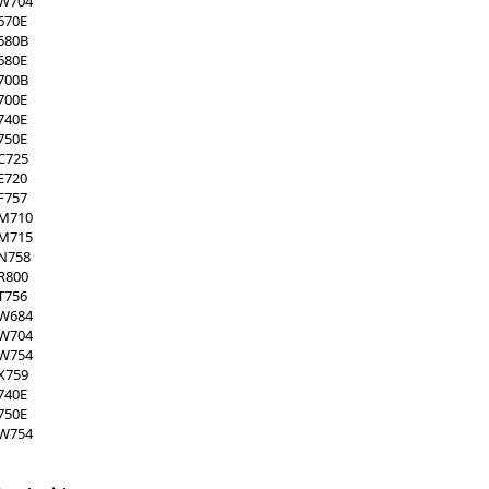
XW704
670E
680B
680E
700B
700E
740E
750E
C725
E720
F757
XM710
XM715
XN758
R800
T756
XW684
XW704
XW754
X759
740E
750E
XW754