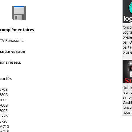
fonct
 complémentaires
Logi
prése
 TV Panasonic.
par O
part
 cette version
plusi
ions réseau.
portés
(firm
670E
leur 
680B
simp
680E
Dash
700B
fonct
700E
nous 
C725
E720
XM710
XM715