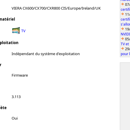
07
VIERA CX600/CX700/CXR800 CIS/Europe/Ireland/UK
certi
11
matériel
certi
s'all
19
TV
NVID
05
ploitation
TV et
29
Indépendant du système d'exploitation
pour 
r
Firmware
3.113
lète
Oui