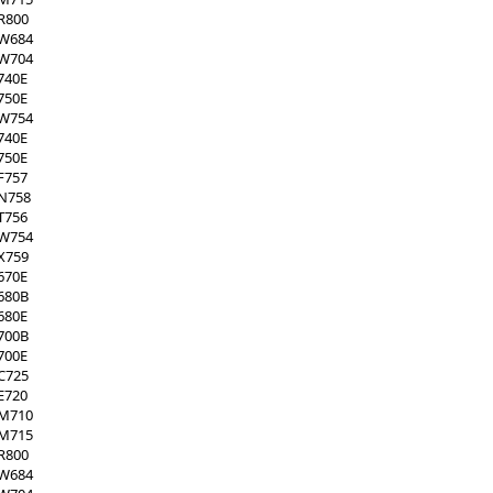
R800
XW684
XW704
740E
750E
XW754
740E
750E
F757
XN758
T756
XW754
X759
670E
680B
680E
700B
700E
C725
E720
XM710
XM715
R800
XW684