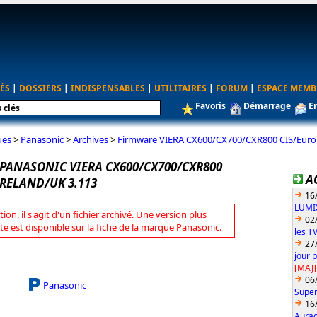
ÉS
|
DOSSIERS
|
INDISPENSABLES
|
UTILITAIRES
|
FORUM
|
ESPACE MEMB
Favoris
Démarrage
E
ues
>
Panasonic
>
Archives
>
Firmware VIERA CX600/CX700/CXR800 CIS/Europ
PANASONIC VIERA CX600/CX700/CXR800
A
RELAND/UK 3.113
16
LUMIX
tion, il s'agit d'un fichier archivé. Une version plus
02
te est disponible sur la fiche de la marque Panasonic.
les T
27
jour 
[MAJ]
06
Panasonic
Super
16
Aurac