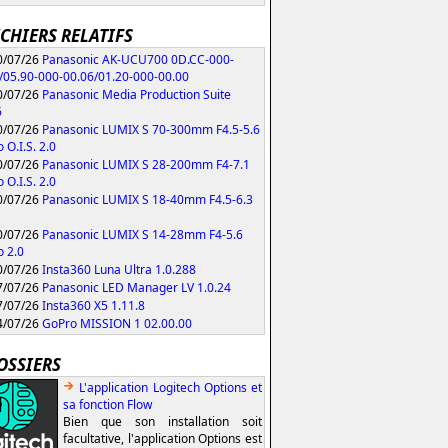
ICHIERS RELATIFS
/07/26
Panasonic AK-UCU700 0D.CC-000-
/05.90-000-00.06/01.20-000-00.00
/07/26
Panasonic Media Production Suite
6
/07/26
Panasonic LUMIX S 70-300mm F4.5-5.6
 O.I.S. 2.0
/07/26
Panasonic LUMIX S 28-200mm F4-7.1
 O.I.S. 2.0
/07/26
Panasonic LUMIX S 18-40mm F4.5-6.3
/07/26
Panasonic LUMIX S 14-28mm F4-5.6
 2.0
/07/26
Insta360 Luna Ultra 1.0.288
/07/26
Panasonic LED Manager LV 1.0.24
/07/26
Insta360 X5 1.11.8
/07/26
GoPro MISSION 1 02.00.00
OSSIERS
L'application Logitech Options et
sa fonction Flow
Bien que son installation soit
facultative, l'application Options est