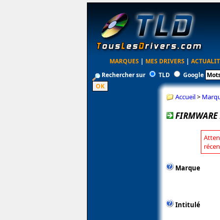
MARQUES
|
MES DRIVERS
|
ACTUALIT
Rechercher sur
TLD
Google
Accueil
>
Marq
FIRMWARE P
Atten
récen
Marque
Intitulé