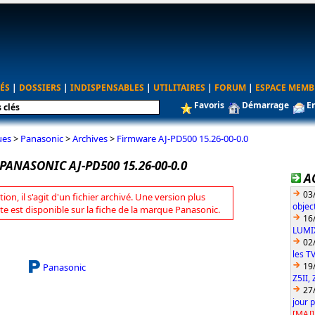
ÉS
|
DOSSIERS
|
INDISPENSABLES
|
UTILITAIRES
|
FORUM
|
ESPACE MEMB
Favoris
Démarrage
E
ues
>
Panasonic
>
Archives
>
Firmware AJ-PD500 15.26-00-0.0
ANASONIC AJ-PD500 15.26-00-0.0
A
03
tion, il s'agit d'un fichier archivé. Une version plus
objec
te est disponible sur la fiche de la marque Panasonic.
16
LUMIX
02
les T
19
Panasonic
Z5II, 
27
jour 
[MAJ]