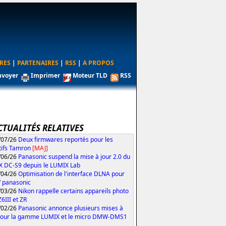
RES
|
PARTENAIRES
|
RSS
|
A PROPOS
nvoyer
Imprimer
Moteur TLD
RSS
CTUALITÉS RELATIVES
/07/26
Deux firmwares reportés pour les
tifs Tamron
[MAJ]
/06/26
Panasonic suspend la mise à jour 2.0 du
 DC-S9 depuis le LUMIX Lab
/04/26
Optimisation de l'interface DLNA pour
V panasonic
/03/26
Nikon rappelle certains appareils photo
Z6III et ZR
/02/26
Panasonic annonce plusieurs mises à
pour la gamme LUMIX et le micro DMW-DMS1