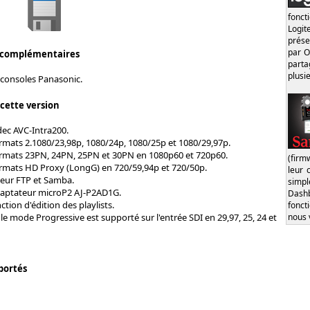
fonct
Logi
prése
par O
 complémentaires
part
plusi
 consoles Panasonic.
 cette version
ec AVC-Intra200.
rmats 2.1080/23,98p, 1080/24p, 1080/25p et 1080/29,97p.
rmats 23PN, 24PN, 25PN et 30PN en 1080p60 et 720p60.
(firm
rmats HD Proxy (LongG) en 720/59,94p et 720/50p.
leur 
veur FTP et Samba.
simp
daptateur microP2 AJ-P2AD1G.
Dash
ction d'édition des playlists.
fonct
nous 
 le mode Progressive est supporté sur l'entrée SDI en 29,97, 25, 24 et
portés