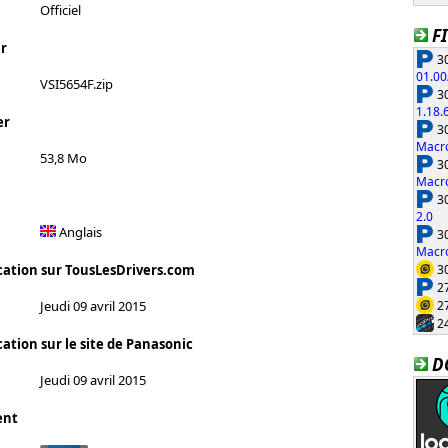
Officiel
F
r
30
01.00
VSI5654F.zip
30
1.18.
er
30
Macro
53,8 Mo
30
Macro
30
2.0
Anglais
30
Macro
30
cation sur TousLesDrivers.com
27
27
Jeudi 09 avril 2015
24
ation sur le site de Panasonic
D
Jeudi 09 avril 2015
ent