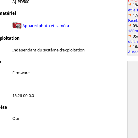
AJ-PD500
19
et le
matériel
17
Faceb
Appareil photo et caméra
09
180mm
05
ploitation
et l'
16
Indépendant du système d'exploitation
Aurac
r
Firmware
15.26-00-0.0
lète
Oui