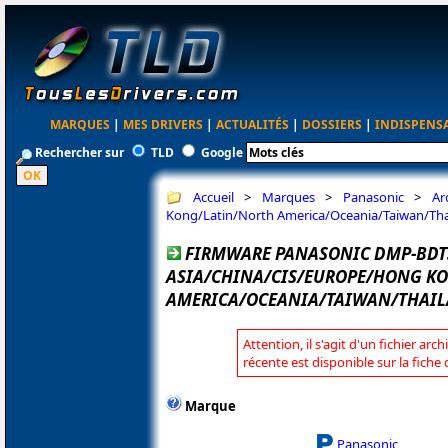
MARQUES
|
MES DRIVERS
|
ACTUALITÉS
|
DOSSIERS
|
INDISPENS
Rechercher sur
TLD
Google
Accueil
>
Marques
>
Panasonic
>
Ar
Kong/Latin/North America/Oceania/Taiwan/Tha
FIRMWARE PANASONIC DMP-BDT3
ASIA/CHINA/CIS/EUROPE/HONG K
AMERICA/OCEANIA/TAIWAN/THAIL
Attention, il s'agit d'un fichier arc
récente est disponible sur la fich
Marque
Panasonic