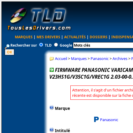
MARQUES
|
MES DRIVERS
|
ACTUALITÉS
|
DOSSIERS
|
INDISPENS
Rechercher sur
TLD
Google
Accueil
>
Marques
>
Panasonic
>
Archives
>
FIRMWARE PANASONIC VARICAM
V23HS1G/V35C1G/VREC1G 2.03-00-0
Attention, il s'agit d'un fichier arc
récente est disponible sur la fich
Marque
Panasonic
Intitulé