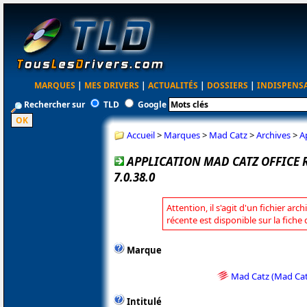
MARQUES
|
MES DRIVERS
|
ACTUALITÉS
|
DOSSIERS
|
INDISPENS
Rechercher sur
TLD
Google
Accueil
>
Marques
>
Mad Catz
>
Archives
>
A
APPLICATION MAD CATZ OFFICE R
7.0.38.0
Attention, il s'agit d'un fichier arc
récente est disponible sur la fich
Marque
Mad Catz (Mad Cat
Intitulé