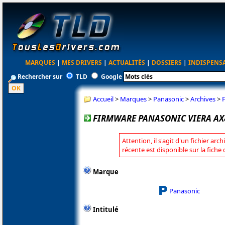
MARQUES
|
MES DRIVERS
|
ACTUALITÉS
|
DOSSIERS
|
INDISPENS
Rechercher sur
TLD
Google
Accueil
>
Marques
>
Panasonic
>
Archives
>
FIRMWARE PANASONIC VIERA AX
Attention, il s'agit d'un fichier arc
récente est disponible sur la fich
Marque
Panasonic
Intitulé