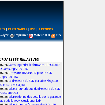
RES
|
PARTENAIRES
|
RSS
|
A PROPOS
nvoyer
Imprimer
Moteur TLD
RSS
CTUALITÉS RELATIVES
/07/26
Samsung retire le firmware 1B2QNXH7
SD Samsung 9100 PRO
/07/26
Firmware 1B2QNXH7 pour le SSD
ung 9100 PRO
/06/26
Le firmware du SSD portable Kingston
0 encore mis à jour
/05/26
Mise à jour critique du firmware du SSD
IA EXCERIA G3
/05/26
Micron donne des détails sur la garantie
SD et de la RAM Crucial/Ballistix
/05/26
Mise à jour du firmware du SSD USB