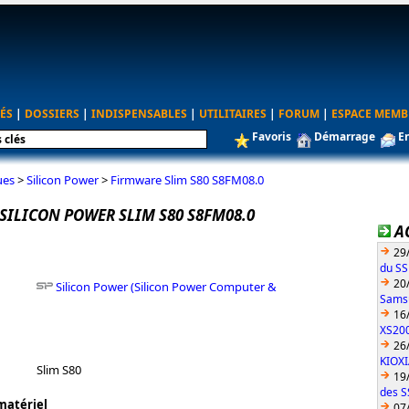
ÉS
|
DOSSIERS
|
INDISPENSABLES
|
UTILITAIRES
|
FORUM
|
ESPACE MEMB
Favoris
Démarrage
E
ues
>
Silicon Power
>
Firmware Slim S80 S8FM08.0
SILICON POWER SLIM S80 S8FM08.0
A
29
du S
20
Silicon Power (Silicon Power Computer &
Sams
16
XS200
26
KIOX
Slim S80
19
des S
matériel
07