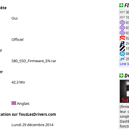
F
lète
30
10
Oui
03
03
03
02
Officiel
24
19
r
08
29
S80_SSD_Firmware_EN.rar
Line 
er
D
42,3 Mo
Anglais
(firm
leur 
cation sur TousLesDrivers.com
simp
Dash
Lundi 29 décembre 2014
fonct