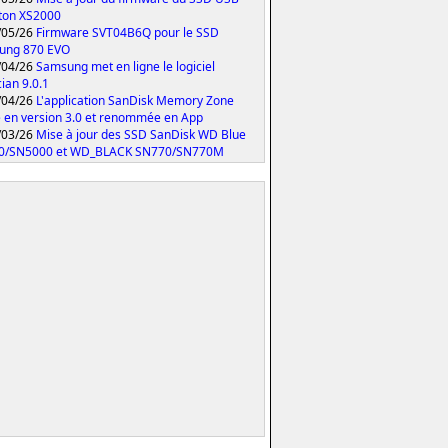
ton XS2000
/05/26
Firmware SVT04B6Q pour le SSD
ung 870 EVO
/04/26
Samsung met en ligne le logiciel
ian 9.0.1
/04/26
L'application SanDisk Memory Zone
 en version 3.0 et renommée en App
/03/26
Mise à jour des SSD SanDisk WD Blue
0/SN5000 et WD_BLACK SN770/SN770M