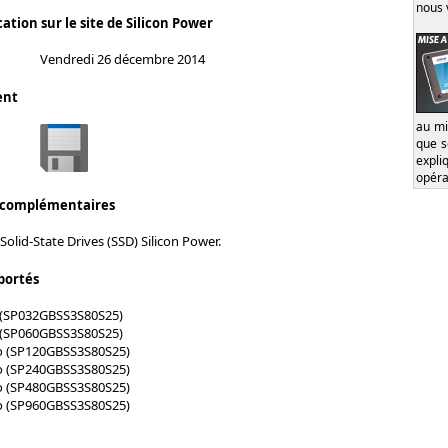
nous 
ation sur le site de Silicon Power
Vendredi 26 décembre 2014
ent
au mi
que s
expl
opéra
 complémentaires
Solid-State Drives (SSD) Silicon Power.
portés
o (SP032GBSS3S80S25)
o (SP060GBSS3S80S25)
Go (SP120GBSS3S80S25)
Go (SP240GBSS3S80S25)
Go (SP480GBSS3S80S25)
Go (SP960GBSS3S80S25)