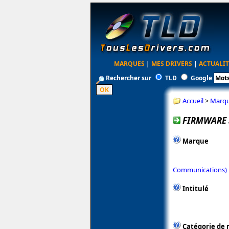
MARQUES
|
MES DRIVERS
|
ACTUALIT
Rechercher sur
TLD
Google
Accueil
>
Marq
FIRMWARE 
Marque
Communications)
Intitulé
Catégorie de 