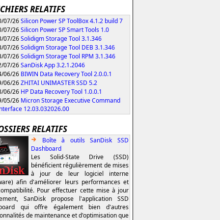
ICHIERS RELATIFS
/07/26
Silicon Power SP ToolBox 4.1.2 build 7
/07/26
Silicon Power SP Smart Tools 1.0
/07/26
Solidigm Storage Tool 3.1.346
/07/26
Solidigm Storage Tool DEB 3.1.346
/07/26
Solidigm Storage Tool RPM 3.1.346
/07/26
SanDisk App 3.2.1.2046
/06/26
BIWIN Data Recovery Tool 2.0.0.1
/06/26
ZHITAI UNIMASTER SSD 5.2
/06/26
HP Data Recovery Tool 1.0.0.1
/05/26
Micron Storage Executive Command
Interface 12.03.032026.00
OSSIERS RELATIFS
Boîte à outils SanDisk SSD
Dashboard
Les Solid-State Drive (SSD)
bénéficient régulièrement de mises
à jour de leur logiciel interne
ware) afin d'améliorer leurs performances et
compatibilité. Pour effectuer cette mise à jour
lement, SanDisk propose l'application SSD
board qui offre également bien d'autres
ionnalités de maintenance et d'optimisation que