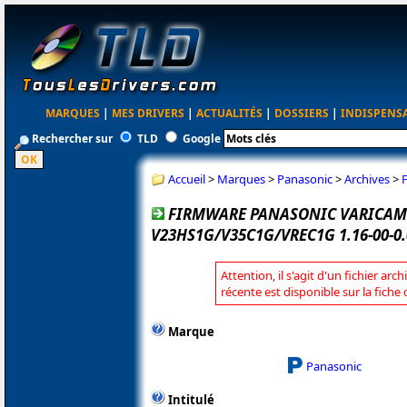
MARQUES
|
MES DRIVERS
|
ACTUALITÉS
|
DOSSIERS
|
INDISPENS
Rechercher sur
TLD
Google
Accueil
>
Marques
>
Panasonic
>
Archives
>
FIRMWARE PANASONIC VARICAM
V23HS1G/V35C1G/VREC1G 1.16-00-0.
Attention, il s'agit d'un fichier arc
récente est disponible sur la fich
Marque
Panasonic
Intitulé