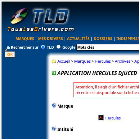
MARQUES
|
MES DRIVERS
|
ACTUALITÉS
|
DOSSIERS
|
INDISPENS
Rechercher sur
TLD
Google
Accueil
>
Marques
>
Hercules
>
Archives
>
Ap
APPLICATION HERCULES DJUCED 1
Attention, il s'agit d'un fichier arc
récente est disponible sur la fiche
Marque
Hercules
Intitulé