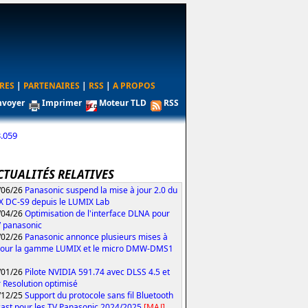
RES
|
PARTENAIRES
|
RSS
|
A PROPOS
nvoyer
Imprimer
Moteur TLD
RSS
.059
CTUALITÉS RELATIVES
/06/26
Panasonic suspend la mise à jour 2.0 du
 DC-S9 depuis le LUMIX Lab
/04/26
Optimisation de l'interface DLNA pour
V panasonic
/02/26
Panasonic annonce plusieurs mises à
pour la gamme LUMIX et le micro DMW-DMS1
/01/26
Pilote NVIDIA 591.74 avec DLSS 4.5 et
 Resolution optimisé
/12/25
Support du protocole sans fil Bluetooth
ast pour les TV Panasonic 2024/2025
[MAJ]