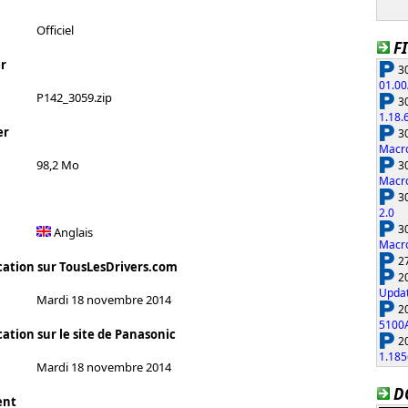
Officiel
F
r
30
01.00
P142_3059.zip
30
1.18.
er
30
Macro
98,2 Mo
30
Macro
30
2.0
30
Anglais
Macro
27
cation sur TousLesDrivers.com
20
Updat
Mardi 18 novembre 2014
20
5100
ation sur le site de Panasonic
20
1.185
Mardi 18 novembre 2014
D
ent