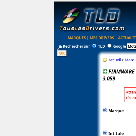
MARQUES
|
MES DRIVERS
|
ACTUALIT
Rechercher sur
TLD
Google
Accueil
>
Marq
FIRMWARE 
3.059
Atten
récen
Marque
Intitulé