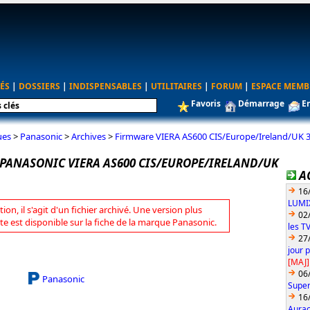
ÉS
|
DOSSIERS
|
INDISPENSABLES
|
UTILITAIRES
|
FORUM
|
ESPACE MEMB
Favoris
Démarrage
E
ues
>
Panasonic
>
Archives
>
Firmware VIERA AS600 CIS/Europe/Ireland/UK 3
PANASONIC VIERA AS600 CIS/EUROPE/IRELAND/UK
A
16
LUMIX
tion, il s'agit d'un fichier archivé. Une version plus
02
te est disponible sur la fiche de la marque Panasonic.
les T
27
jour 
[MAJ]
06
Panasonic
Super
16
Aurac