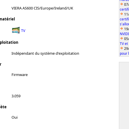
07
VIERA AS600 CIS/Europe/Ireland/UK
certi
11
matériel
certi
s'all
19
TV
NVID
05
ploitation
TV et
29
Indépendant du système d'exploitation
pour 
r
Firmware
3.059
lète
Oui