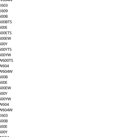
X603
X609
600B
600BTS
600E
600ETS
S600EW
600Y
600YTS
S600YW
SW600TS
SW604
SW604W
600B
600E
S600EW
600Y
S600YW
SW604
SW604W
X603
600B
600E
600Y