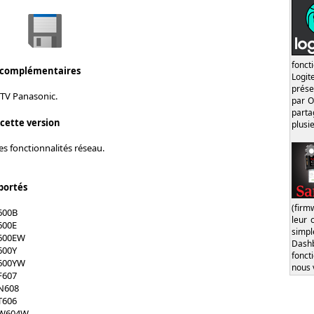
fonct
 complémentaires
Logi
prése
 TV Panasonic.
par O
part
 cette version
plusi
s fonctionnalités réseau.
portés
(firm
600B
leur 
600E
simp
S600EW
Dash
600Y
fonct
S600YW
nous 
F607
N608
T606
SW604W