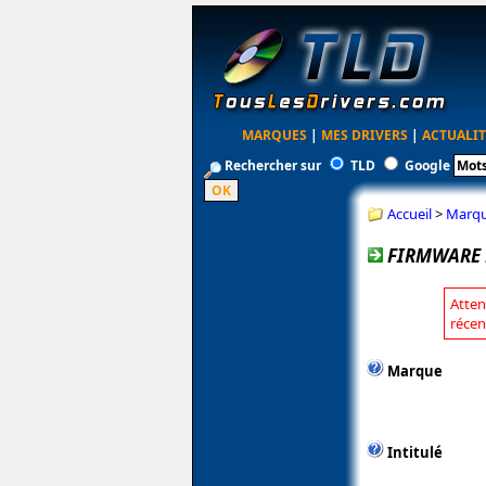
MARQUES
|
MES DRIVERS
|
ACTUALIT
Rechercher sur
TLD
Google
Accueil
>
Marq
FIRMWARE 
Atten
récen
Marque
Intitulé