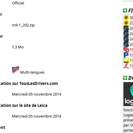
Officiel
F
r
30
27
m9-1_202.zip
24
24
er
24
24
7,3 Mo
15
13
13
13
Multi-langues
D
cation sur TousLesDrivers.com
Mercredi 05 novembre 2014
ation sur le site de Leica
fonct
Logi
Mercredi 05 novembre 2014
prése
par O
ent
part