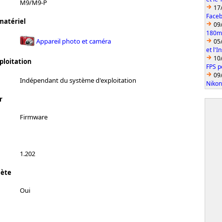
M9/M9-P
17
Faceb
matériel
09
180mm
Appareil photo et caméra
05
et l'
10
ploitation
FPS p
09
Indépendant du système d'exploitation
Nikon
r
Firmware
1.202
lète
Oui