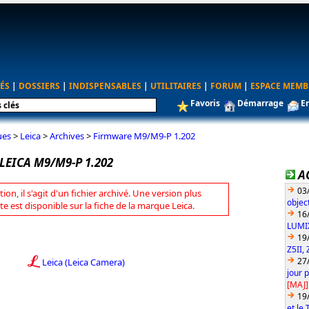
ÉS
|
DOSSIERS
|
INDISPENSABLES
|
UTILITAIRES
|
FORUM
|
ESPACE MEMB
Favoris
Démarrage
E
ues
>
Leica
>
Archives
>
Firmware M9/M9-P 1.202
LEICA M9/M9-P 1.202
A
03
tion, il s'agit d'un fichier archivé. Une version plus
objec
te est disponible sur la fiche de la marque Leica.
16
LUMIX
19
Z5II, 
27
Leica (Leica Camera)
jour 
[MAJ]
19
et le