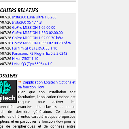
ICHIERS RELATIFS
/07/26
Insta360 Luna Ultra 1.0.288
/07/26
Insta360 X5 1.11.8
/07/26
GoPro MISSION 1 02.00.00
/07/26
GoPro MISSION 1 PRO 02.00.00
/07/26
GoPro MISSION 1 02.00.70 bêta
/07/26
GoPro MISSION 1 PRO 02.00.70 bêta
/07/26
Fujifilm GFX ETERNA 55 1.10
/07/26
Panasonic P2 Plug-in Ex 5.2.2.6243
/07/26
Nikon Z50II 1.10
/07/26
Leica Q3 (Typ 6506) 4.1.0
OSSIERS
L'application Logitech Options et
sa fonction Flow
Bien que son installation soit
facultative, l'application Options est
requise pour activer les
ionnalités avancées des claviers et souris
tech de dernière génération. Ce dossier
nte les différentes caractéristiques proposées
ptions et en particulier la fonction Flow pour le
age de périphériques et de données entre