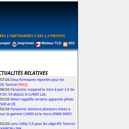
RES
|
PARTENAIRES
|
RSS
|
A PROPOS
nvoyer
Imprimer
Moteur TLD
RSS
CTUALITÉS RELATIVES
/07/26
Deux firmwares reportés pour les
tifs Tamron
[MAJ]
/06/26
Panasonic suspend la mise à jour 2.0 du
 DC-S9 depuis le LUMIX Lab
/03/26
Nikon rappelle certains appareils photo
Z6III et ZR
/02/26
Panasonic annonce plusieurs mises à
pour la gamme LUMIX et le micro DMW-DMS1
/02/26
Lens Utility 5.0 pour les objectifs Tamron
 TAMRON-LINK