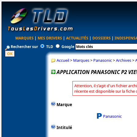
MARQUES
|
MES DRIVERS
|
ACTUALITÉS
|
DOSSIERS
|
INDISPENS
Rechercher sur
TLD
Google
Accueil
>
Marques
>
Panasonic
>
Archives
>
A
APPLICATION PANASONIC P2 VIEW
Attention, il s'agit d'un fichier arc
récente est disponible sur la fich
Marque
Panasonic
Intitulé