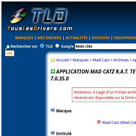
MARQUES
|
MES DRIVERS
|
ACTUALITÉS
|
DOSSIERS
|
INDISPENS
Rechercher sur
TLD
Google
Accueil
>
Marques
>
Mad Catz
>
Archives
>
A
APPLICATION MAD CATZ R.A.T. 
7.0.35.0
Attention, il s'agit d'un fichier arc
récente est disponible sur la fich
Marque
Mad Catz (Mad Cat
Intitulé