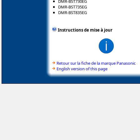
DMR-BST730EG
DMR-BST735EG
DMR-BST835EG
Instructions de mise à jour
Retour sur la fiche de la marque Panasonic
English version of this page