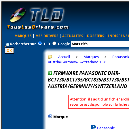
MARQUES
|
MES DRIVERS
|
ACTUALITÉS
|
DOSSIERS
|
INDISPENS
Rechercher sur
TLD
Google
Accueil
>
Marques
>
Panasoni
Austria/Germany/Switzerland 1.36
FIRMWARE PANASONIC DMR-
BCT730/BCT735/BCT835/BST730/BS
AUSTRIA/GERMANY/SWITZERLAND 
Attention, il s'agit d'un fichier arc
récente est disponible sur la fich
Marque
Panasonic