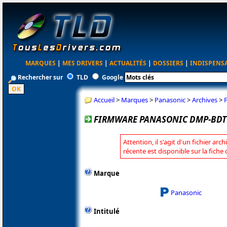
MARQUES
|
MES DRIVERS
|
ACTUALITÉS
|
DOSSIERS
|
INDISPENS
Rechercher sur
TLD
Google
Accueil
>
Marques
>
Panasonic
>
Archives
>
FIRMWARE PANASONIC DMP-BDT7
Attention, il s'agit d'un fichier arc
récente est disponible sur la fich
Marque
Panasonic
Intitulé