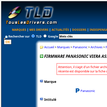
MARQUES
|
MES DRIVERS
|
ACTUALITÉS
|
DOSSIERS
|
INDISPENS
Rechercher sur
TLD
Google
Accueil
>
Marques
>
Panasonic
>
Archives
>
FIRMWARE PANASONIC VIERA AS5
Attention, il s'agit d'un fichier arc
récente est disponible sur la fich
Marque
Panasonic
Intitulé