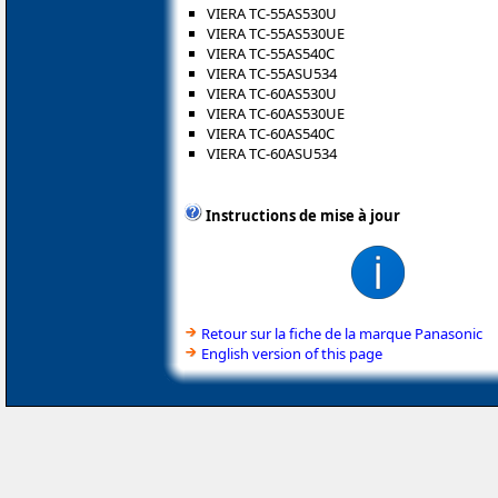
VIERA TC-55AS530U
VIERA TC-55AS530UE
VIERA TC-55AS540C
VIERA TC-55ASU534
VIERA TC-60AS530U
VIERA TC-60AS530UE
VIERA TC-60AS540C
VIERA TC-60ASU534
Instructions de mise à jour
Retour sur la fiche de la marque Panasonic
English version of this page