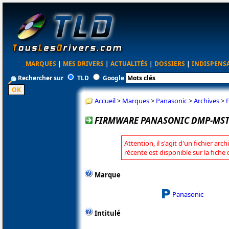
MARQUES
|
MES DRIVERS
|
ACTUALITÉS
|
DOSSIERS
|
INDISPENS
Rechercher sur
TLD
Google
Accueil
>
Marques
>
Panasonic
>
Archives
>
FIRMWARE PANASONIC DMP-MST6
Attention, il s'agit d'un fichier arc
récente est disponible sur la fich
Marque
Panasonic
Intitulé