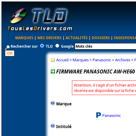
MARQUES
|
MES DRIVERS
|
ACTUALITÉS
|
DOSSIERS
|
INDISPENS
Rechercher sur
TLD
Google
Accueil
>
Marques
>
Panasonic
>
Archives
>
FIRMWARE PANASONIC AW-HE60 H/
Attention, il s'agit d'un fichier arc
récente est disponible sur la fich
Marque
Panasonic
Intitulé