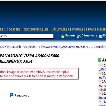
ÉS
|
DOSSIERS
|
INDISPENSABLES
|
UTILITAIRES
|
FORUM
|
ESPACE MEMB
Favoris
Démarrage
E
ues
>
Panasonic
>
Archives
>
Firmware VIERA AS500/AS600 CIS/Europe/Irela
PANASONIC VIERA AS500/AS600
A
RELAND/UK 3.054
16
LUMIX
tion, il s'agit d'un fichier archivé. Une version plus
02
te est disponible sur la fiche de la marque Panasonic.
les T
27
jour 
[MAJ]
06
Panasonic
Super
16
Aurac