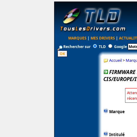
MARQUES
|
MES DRIVERS
|
ACTUALIT
Rechercher sur
TLD
Google
Accueil
>
Marq
FIRMWARE 
CIS/EUROPE/I
Atten
récen
Marque
Intitulé