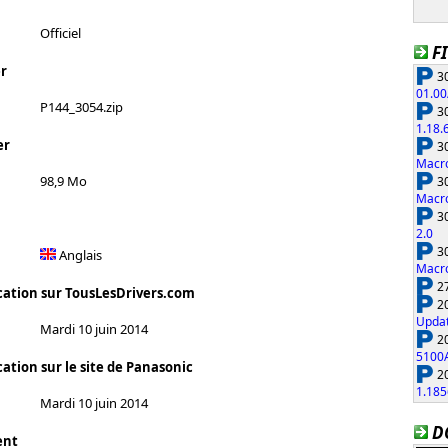
Officiel
F
r
30
01.00
P144_3054.zip
30
1.18.
er
30
Macro
98,9 Mo
30
Macro
30
2.0
30
Anglais
Macro
27
cation sur TousLesDrivers.com
20
Updat
Mardi 10 juin 2014
20
5100
ation sur le site de Panasonic
20
1.185
Mardi 10 juin 2014
D
ent