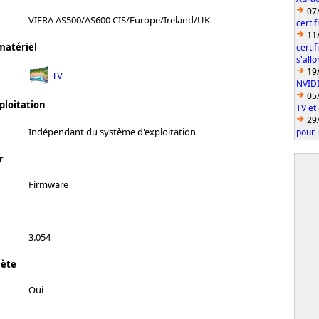
07
VIERA AS500/AS600 CIS/Europe/Ireland/UK
certi
11
matériel
certi
s'all
19
TV
NVID
05
ploitation
TV et
29
Indépendant du système d'exploitation
pour 
r
Firmware
3.054
lète
Oui