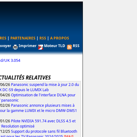
RES
|
PARTENAIRES
|
RSS
|
A PROPOS
nvoyer
Imprimer
Moteur TLD
RSS
nd/UK 3.054
CTUALITÉS RELATIVES
/06/26
Panasonic suspend la mise à jour 2.0 du
 DC-S9 depuis le LUMIX Lab
/04/26
Optimisation de l'interface DLNA pour
V panasonic
/02/26
Panasonic annonce plusieurs mises à
pour la gamme LUMIX et le micro DMW-DMS1
/01/26
Pilote NVIDIA 591.74 avec DLSS 4.5 et
 Resolution optimisé
/12/25
Support du protocole sans fil Bluetooth
ast pour les TV Panasonic 2024/2025
[MAJ]