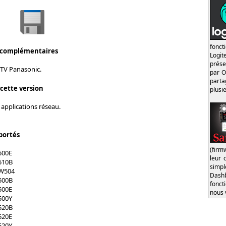
fonct
 complémentaires
Logi
prése
 TV Panasonic.
par O
part
 cette version
plusi
 applications réseau.
portés
(firm
500E
leur 
510B
simp
SW504
Dash
500B
fonct
500E
nous 
500Y
520B
520E
520Y