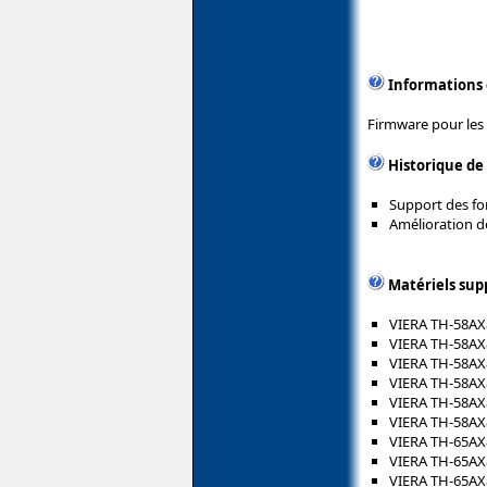
Informations
Firmware pour les
Historique de
Support des fon
Amélioration d
Matériels sup
VIERA TH-58A
VIERA TH-58A
VIERA TH-58AX
VIERA TH-58AX
VIERA TH-58A
VIERA TH-58AX
VIERA TH-65A
VIERA TH-65A
VIERA TH-65A