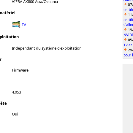
VIERA AX800 Asia/Oceania
07
certi
matériel
11
certi
TV
s'all
19
NVID
ploitation
05
TV et
Indépendant du système d'exploitation
29
pour 
r
Firmware
4.053
lète
Oui