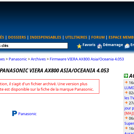
ÉS
|
DOSSIERS
|
INDISPENSABLES
|
UTILITAIRES
|
FORUM
|
ESPACE MEMB
Favoris
Démarrage
E
ues
>
Panasonic
>
Archives
>
Firmware VIERA AX800 Asia/Oceania 4.053
PANASONIC VIERA AX800 ASIA/OCEANIA 4.053
A
16
tion, il s'agit d'un fichier archivé. Une version plus
LUMIX
te est disponible sur la fiche de la marque Panasonic.
02
les T
27
jour 
[MAJ]
Panasonic
06
Super
16
Aurac