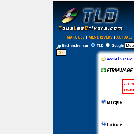
MARQUES
|
MES DRIVERS
|
ACTUALIT
Rechercher sur
TLD
Google
Accueil
>
Marq
FIRMWARE 
Atten
récen
Marque
Intitulé