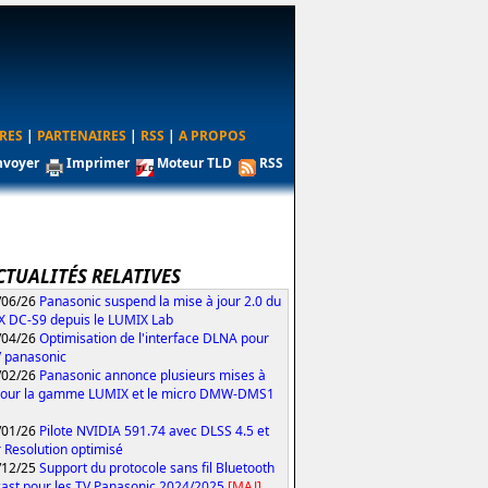
RES
|
PARTENAIRES
|
RSS
|
A PROPOS
nvoyer
Imprimer
Moteur TLD
RSS
CTUALITÉS RELATIVES
/06/26
Panasonic suspend la mise à jour 2.0 du
 DC-S9 depuis le LUMIX Lab
/04/26
Optimisation de l'interface DLNA pour
V panasonic
/02/26
Panasonic annonce plusieurs mises à
pour la gamme LUMIX et le micro DMW-DMS1
/01/26
Pilote NVIDIA 591.74 avec DLSS 4.5 et
 Resolution optimisé
/12/25
Support du protocole sans fil Bluetooth
ast pour les TV Panasonic 2024/2025
[MAJ]