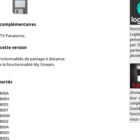
 complémentaires
fonct
Logi
 TV Panasonic.
prése
par O
 cette version
part
plusi
ctionnalités de partage à distance.
e la fonctionnalité My Stream.
portés
(firm
X800A
leur 
X800H
simp
800S
Dash
800T
fonct
X800W
nous 
800Z
X800A
X800D
X800G