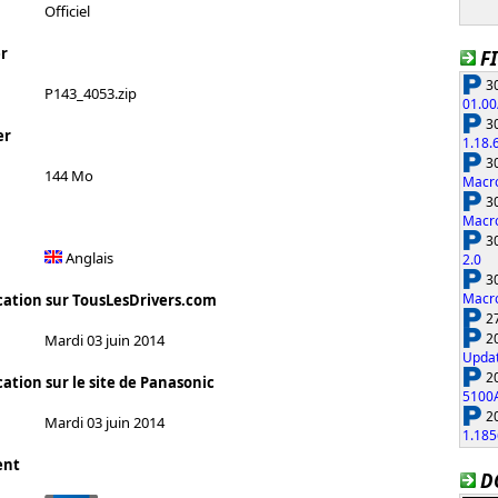
Officiel
r
F
30
P143_4053.zip
01.00
30
er
1.18.
30
144 Mo
Macro
30
Macro
30
Anglais
2.0
30
Macro
cation sur TousLesDrivers.com
27
20
Mardi 03 juin 2014
Updat
20
ation sur le site de Panasonic
5100
20
Mardi 03 juin 2014
1.185
ent
D