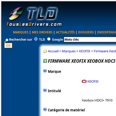
MARQUES
|
MES DRIVERS
|
ACTUALITÉS
|
DOSSIERS
|
INDISPENS
Rechercher sur
TLD
Google
Accueil
>
Marques
>
XEOFIX
>
Firmware Xeob
FIRMWARE XEOFIX XEOBOX HDCI+ 
Marque
XEOFIX
Intitulé
Xeobox HDCI+ 7910
Catégorie de matériel