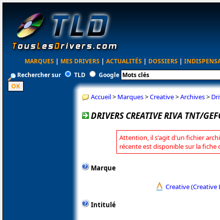
MARQUES
|
MES DRIVERS
|
ACTUALITÉS
|
DOSSIERS
|
INDISPENS
Rechercher sur
TLD
Google
Accueil
>
Marques
>
Creative
>
Archives
>
Dr
DRIVERS CREATIVE RIVA TNT/GEF
Attention, il s'agit d'un fichier arc
récente est disponible sur la fiche
Marque
Creative (Creative 
Intitulé