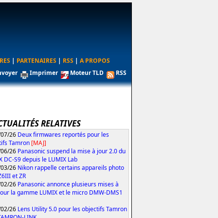
RES
|
PARTENAIRES
|
RSS
|
A PROPOS
nvoyer
Imprimer
Moteur TLD
RSS
CTUALITÉS RELATIVES
/07/26
Deux firmwares reportés pour les
tifs Tamron
[MAJ]
/06/26
Panasonic suspend la mise à jour 2.0 du
 DC-S9 depuis le LUMIX Lab
/03/26
Nikon rappelle certains appareils photo
Z6III et ZR
/02/26
Panasonic annonce plusieurs mises à
pour la gamme LUMIX et le micro DMW-DMS1
/02/26
Lens Utility 5.0 pour les objectifs Tamron
 TAMRON-LINK