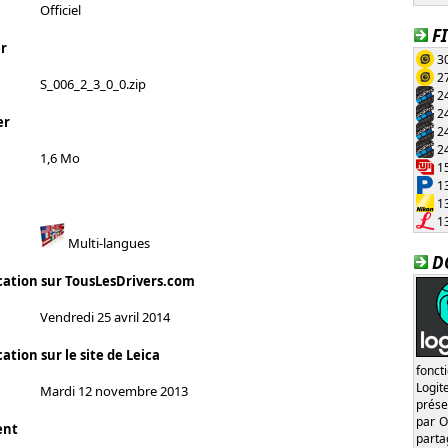
Officiel
F
r
30
27
S_006_2_3_0_0.zip
24
24
er
24
24
1,6 Mo
15
13
13
13
Multi-langues
D
cation sur TousLesDrivers.com
Vendredi 25 avril 2014
ation sur le site de Leica
fonct
Logi
Mardi 12 novembre 2013
prése
par O
ent
part