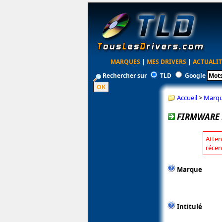
MARQUES
|
MES DRIVERS
|
ACTUALIT
Rechercher sur
TLD
Google
Accueil
>
Marq
FIRMWARE LE
Atten
récen
Marque
Intitulé