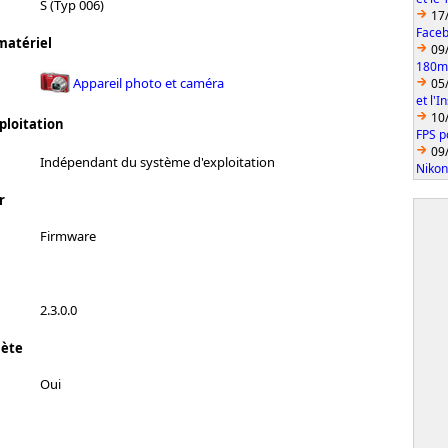
S (Typ 006)
17
Faceb
matériel
09
180mm
Appareil photo et caméra
05
et l'
10
ploitation
FPS p
09
Indépendant du système d'exploitation
Nikon
r
Firmware
2.3.0.0
lète
Oui