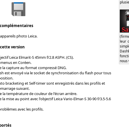
plusi
 complémentaires
appareils photo Leica.
(firm
leur 
simp
 cette version
Dash
fonct
jectif Leica Elmarit-S 45mm f/2.8 ASPH. (CS).
nous 
 menus en Coréen.
e la capture au format compressé DNG.
ash est envoyé via le socket de synchronisation du flash pour tous
osition.
to bracketing et Self-timer sont enregistrés dans les profils et
émarrage suivant.
 la température de couleur de l'écran arrière.
 la mise au point avec l'objectif Leica Vario-Elmar-S 30-90 f/3.5-5.6
roblèmes avec les profils.
portés