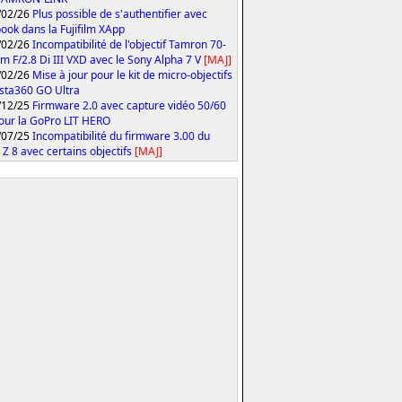
/02/26
Plus possible de s'authentifier avec
ook dans la Fujifilm XApp
/02/26
Incompatibilité de l'objectif Tamron 70-
 F/2.8 Di III VXD avec le Sony Alpha 7 V
[MAJ]
/02/26
Mise à jour pour le kit de micro-objectifs
Insta360 GO Ultra
/12/25
Firmware 2.0 avec capture vidéo 50/60
our la GoPro LIT HERO
/07/25
Incompatibilité du firmware 3.00 du
 Z 8 avec certains objectifs
[MAJ]