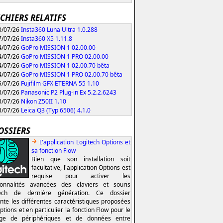
ICHIERS RELATIFS
/07/26
Insta360 Luna Ultra 1.0.288
/07/26
Insta360 X5 1.11.8
/07/26
GoPro MISSION 1 02.00.00
/07/26
GoPro MISSION 1 PRO 02.00.00
/07/26
GoPro MISSION 1 02.00.70 bêta
/07/26
GoPro MISSION 1 PRO 02.00.70 bêta
/07/26
Fujifilm GFX ETERNA 55 1.10
/07/26
Panasonic P2 Plug-in Ex 5.2.2.6243
/07/26
Nikon Z50II 1.10
/07/26
Leica Q3 (Typ 6506) 4.1.0
OSSIERS
L'application Logitech Options et
sa fonction Flow
Bien que son installation soit
facultative, l'application Options est
requise pour activer les
ionnalités avancées des claviers et souris
tech de dernière génération. Ce dossier
nte les différentes caractéristiques proposées
ptions et en particulier la fonction Flow pour le
age de périphériques et de données entre