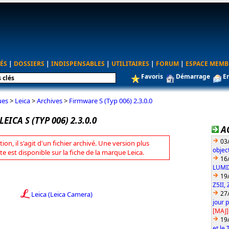
ÉS
|
DOSSIERS
|
INDISPENSABLES
|
UTILITAIRES
|
FORUM
|
ESPACE MEMB
Favoris
Démarrage
E
ues
>
Leica
>
Archives
>
Firmware S (Typ 006) 2.3.0.0
ICA S (TYP 006) 2.3.0.0
A
03
tion, il s'agit d'un fichier archivé. Une version plus
objec
te est disponible sur la fiche de la marque Leica.
16
LUMIX
19
Z5II, 
27
Leica (Leica Camera)
jour 
[MAJ]
19
et le