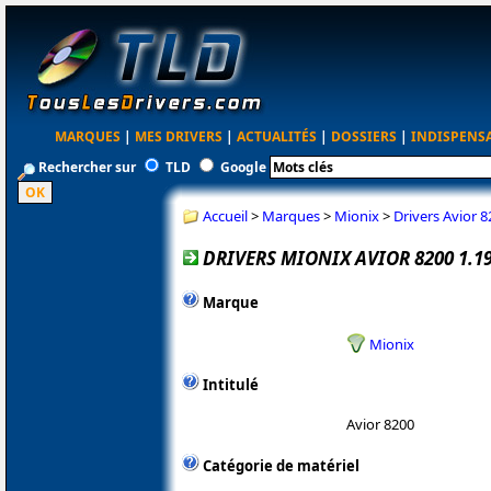
MARQUES
|
MES DRIVERS
|
ACTUALITÉS
|
DOSSIERS
|
INDISPENS
Rechercher sur
TLD
Google
Accueil
>
Marques
>
Mionix
>
Drivers Avior 8
DRIVERS MIONIX AVIOR 8200 1.1
Marque
Mionix
Intitulé
Avior 8200
Catégorie de matériel