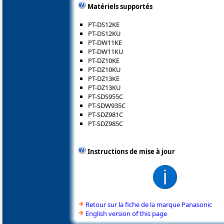
Matériels supportés
PT-DS12KE
PT-DS12KU
PT-DW11KE
PT-DW11KU
PT-DZ10KE
PT-DZ10KU
PT-DZ13KE
PT-DZ13KU
PT-SDS955C
PT-SDW935C
PT-SDZ981C
PT-SDZ985C
Instructions de mise à jour
Retour sur la fiche de la marque Panasonic
English version of this page