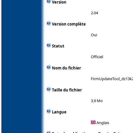
Version
2.04
Version complète
Oui
Statut
Officiel
Nom du fichier
FirmUpdateTool_dz13k2
Taille du fichier
3,9 Mo
Langue
Anglais