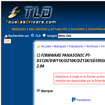
MARQUES
|
MES DRIVERS
|
ACTUALITÉS
|
DOSSIERS
|
INDISPENS
Rechercher sur
TLD
Google
Accueil
>
Marques
>
Panasonic
>
Archives
>
Fi
FIRMWARE PANASONIC PT-
DS12K/DW11K/DZ10K/DZ13K/SDS955
2.04
Attention, il s'agit d'un fichier arch
récente est disponible sur la fiche 
Marque
Panasonic