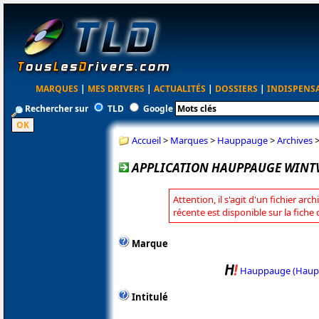
MARQUES
|
MES DRIVERS
|
ACTUALITÉS
|
DOSSIERS
|
INDISPENS
Rechercher sur
TLD
Google
Accueil
>
Marques
>
Hauppauge
>
Archives
APPLICATION HAUPPAUGE WINTV2
Attention, il s'agit d'un fichier arc
récente est disponible sur la fic
Marque
Hauppauge (Haup
Intitulé