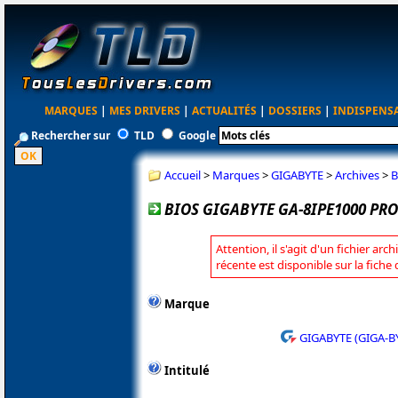
MARQUES
|
MES DRIVERS
|
ACTUALITÉS
|
DOSSIERS
|
INDISPENS
Rechercher sur
TLD
Google
Accueil
>
Marques
>
GIGABYTE
>
Archives
>
B
BIOS GIGABYTE GA-8IPE1000 PRO
Attention, il s'agit d'un fichier arc
récente est disponible sur la fich
Marque
GIGABYTE (GIGA-B
Intitulé