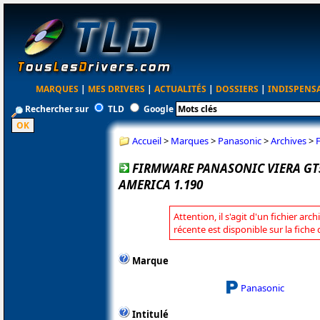
MARQUES
|
MES DRIVERS
|
ACTUALITÉS
|
DOSSIERS
|
INDISPENS
Rechercher sur
TLD
Google
Accueil
>
Marques
>
Panasonic
>
Archives
>
FIRMWARE PANASONIC VIERA GT
AMERICA 1.190
Attention, il s'agit d'un fichier arc
récente est disponible sur la fich
Marque
Panasonic
Intitulé