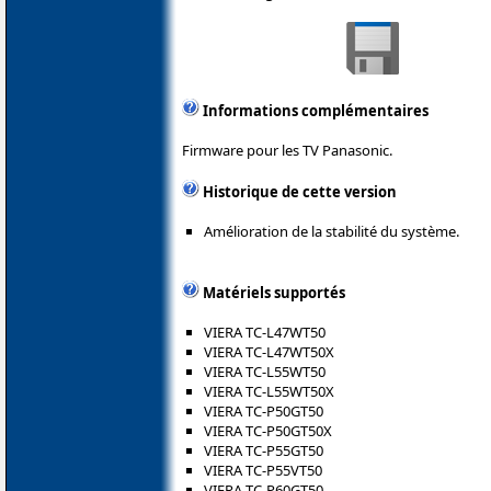
Informations complémentaires
Firmware pour les TV Panasonic.
Historique de cette version
Amélioration de la stabilité du système.
Matériels supportés
VIERA TC-L47WT50
VIERA TC-L47WT50X
VIERA TC-L55WT50
VIERA TC-L55WT50X
VIERA TC-P50GT50
VIERA TC-P50GT50X
VIERA TC-P55GT50
VIERA TC-P55VT50
VIERA TC-P60GT50