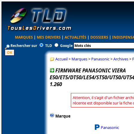
MARQUES
|
MES DRIVERS
|
ACTUALITÉS
|
DOSSIERS
|
INDISPENS
Rechercher sur
TLD
Google
Accueil
>
Marques
>
Panasonic
>
Archives
>
FIRMWARE PANASONIC VIERA
E50/ET5/DT50/LE54/ST50/UT50/UT
1.260
Attention, il s'agit d'un fichier arc
récente est disponible sur la fich
Marque
Panasonic