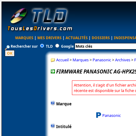
MARQUES
|
MES DRIVERS
|
ACTUALITÉS
|
DOSSIERS
|
INDISPENS
Rechercher sur
TLD
Google
Accueil
>
Marques
>
Panasonic
>
Archives
>
FIRMWARE PANASONIC AG-HPX250
Attention, il s'agit d'un fichier arc
récente est disponible sur la fich
Marque
Panasonic
Intitulé