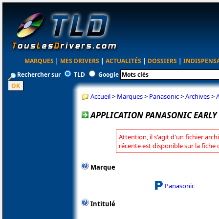
MARQUES
|
MES DRIVERS
|
ACTUALITÉS
|
DOSSIERS
|
INDISPENS
Rechercher sur
TLD
Google
Accueil
>
Marques
>
Panasonic
>
Archives
>
A
APPLICATION PANASONIC EARLY
Attention, il s'agit d'un fichier arc
récente est disponible sur la fich
Marque
Panasonic
Intitulé