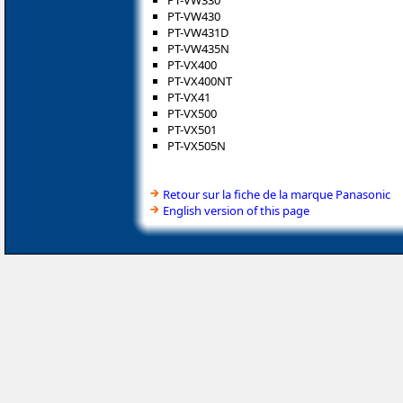
PT-VW330
PT-VW430
PT-VW431D
PT-VW435N
PT-VX400
PT-VX400NT
PT-VX41
PT-VX500
PT-VX501
PT-VX505N
Retour sur la fiche de la marque Panasonic
English version of this page