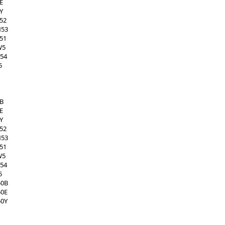
E
Y
52
N53
51
W5
X54
5
5B
E
Y
52
N53
51
W5
X54
5
50B
50E
50Y