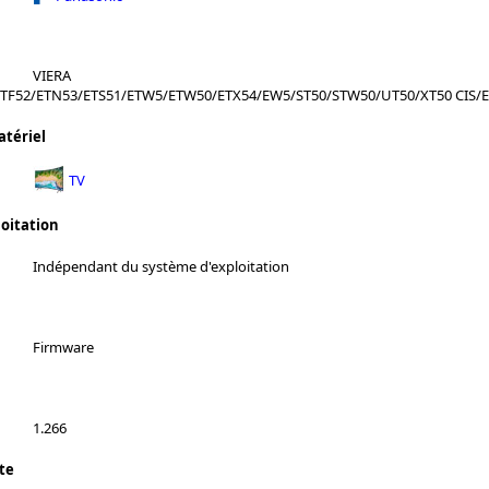
VIERA
ETF52/ETN53/ETS51/ETW5/ETW50/ETX54/EW5/ST50/STW50/UT50/XT50 CIS/E
atériel
TV
loitation
Indépendant du système d'exploitation
Firmware
1.266
te