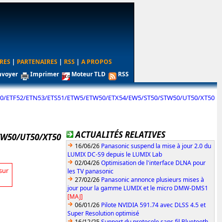
RES
|
PARTENAIRES
|
RSS
|
A PROPOS
nvoyer
Imprimer
Moteur TLD
RSS
0/ETF52/ETN53/ETS51/ETW5/ETW50/ETX54/EW5/ST50/STW50/UT50/XT50
ACTUALITÉS RELATIVES
TW50/UT50/XT50
16/06/26
Panasonic suspend la mise à jour 2.0 du
LUMIX DC-S9 depuis le LUMIX Lab
02/04/26
Optimisation de l'interface DLNA pour
sur
les TV panasonic
27/02/26
Panasonic annonce plusieurs mises à
jour pour la gamme LUMIX et le micro DMW-DMS1
[MAJ]
06/01/26
Pilote NVIDIA 591.74 avec DLSS 4.5 et
Super Resolution optimisé
16/12/25
Support du protocole sans fil Bluetooth