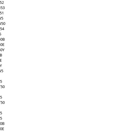
52
N53
51
W5
W50
X54
5
50B
50E
50Y
5B
E
Y
W5
T5
T50
T5
T50
T5
T5
50B
50E