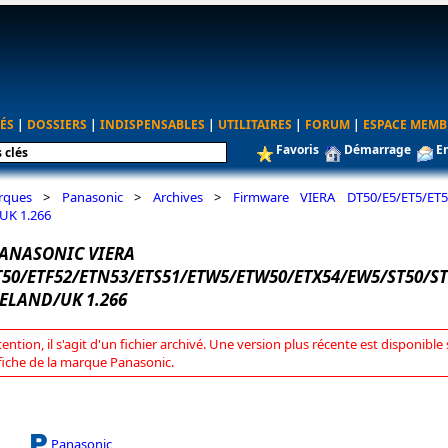
ÉS
|
DOSSIERS
|
INDISPENSABLES
|
UTILITAIRES
|
FORUM
|
ESPACE MEMB
Favoris
Démarrage
E
rques
>
Panasonic
>
Archives
>
Firmware VIERA DT50/E5/ET5/ET5
/UK 1.266
ANASONIC VIERA
T50/ETF52/ETN53/ETS51/ETW5/ETW50/ETX54/EW5/ST50/S
ELAND/UK 1.266
tention, il s'agit d'un fichier archivé. Une version plus récente est disponible 
 fiche de la marque Panasonic.
Panasonic