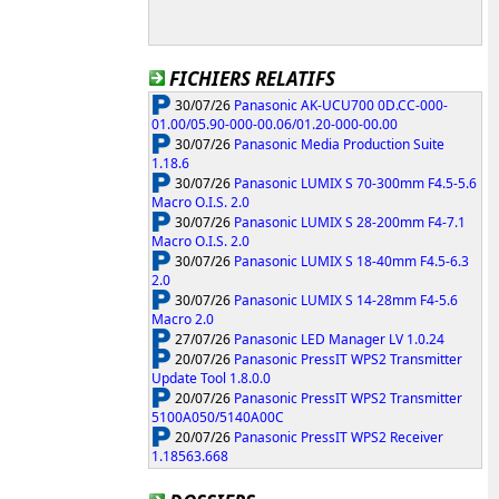
FICHIERS RELATIFS
30/07/26
Panasonic AK-UCU700 0D.CC-000-
01.00/05.90-000-00.06/01.20-000-00.00
30/07/26
Panasonic Media Production Suite
1.18.6
30/07/26
Panasonic LUMIX S 70-300mm F4.5-5.6
Macro O.I.S. 2.0
30/07/26
Panasonic LUMIX S 28-200mm F4-7.1
Macro O.I.S. 2.0
30/07/26
Panasonic LUMIX S 18-40mm F4.5-6.3
2.0
30/07/26
Panasonic LUMIX S 14-28mm F4-5.6
Macro 2.0
27/07/26
Panasonic LED Manager LV 1.0.24
20/07/26
Panasonic PressIT WPS2 Transmitter
Update Tool 1.8.0.0
20/07/26
Panasonic PressIT WPS2 Transmitter
5100A050/5140A00C
20/07/26
Panasonic PressIT WPS2 Receiver
1.18563.668