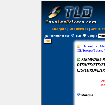
MARQUES
|
MES DRIVERS
|
ACTUALIT
Rechercher sur
TLD
Google
Accueil
>
Ma
CIS/Europe/Ireland
FIRMWARE P
DT50/E5/ET5/E
CIS/EUROPE/IR
At
la
Marque