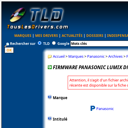
MARQUES
|
MES DRIVERS
|
ACTUALITÉS
|
DOSSIERS
|
INDISPENS
Rechercher sur
TLD
Google
Accueil
>
Marques
>
Panasonic
>
Archives
>
FIRMWARE PANASONIC LUMIX DM
Attention, il s'agit d'un fichier arc
récente est disponible sur la fich
Marque
Panasonic
Intitulé