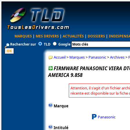
MARQUES
|
MES DRIVERS
|
ACTUALITÉS
|
DOSSIERS
|
INDISPENS
Rechercher sur
TLD
Google
Accueil
>
Marques
>
Panasonic
>
Archives
>
FIRMWARE PANASONIC VIERA D
AMERICA 9.858
Attention, il s'agit d'un fichier arc
récente est disponible sur la fich
Marque
Panasonic
Intitulé