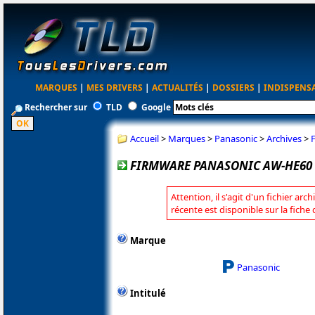
MARQUES
|
MES DRIVERS
|
ACTUALITÉS
|
DOSSIERS
|
INDISPENS
Rechercher sur
TLD
Google
Accueil
>
Marques
>
Panasonic
>
Archives
>
FIRMWARE PANASONIC AW-HE60 H 
Attention, il s'agit d'un fichier arc
récente est disponible sur la fich
Marque
Panasonic
Intitulé