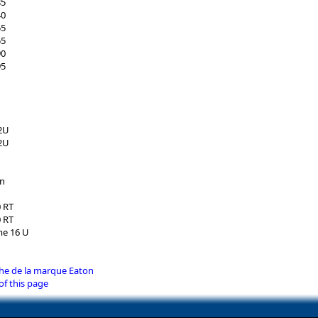
35
40
55
55
90
95
T2U
T2U
on
 RT
 RT
me 16 U
iche de la marque Eaton
of this page