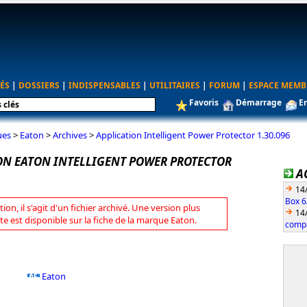
ÉS
|
DOSSIERS
|
INDISPENSABLES
|
UTILITAIRES
|
FORUM
|
ESPACE MEMB
Favoris
Démarrage
E
ues
>
Eaton
>
Archives
>
Application Intelligent Power Protector 1.30.096
ON EATON INTELLIGENT POWER PROTECTOR
A
14
Box 6
tion, il s'agit d'un fichier archivé. Une version plus
14
te est disponible sur la fiche de la marque Eaton.
compa
Eaton