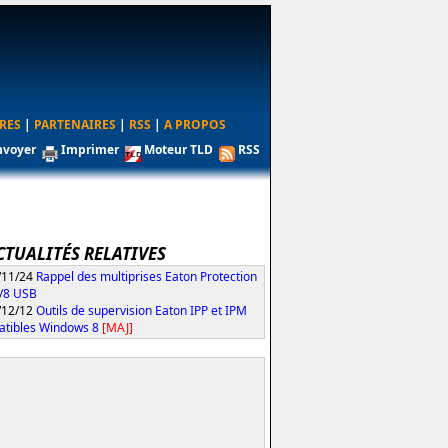
RES
|
PARTENAIRES
|
RSS
|
A PROPOS
nvoyer
Imprimer
Moteur TLD
RSS
CTUALITÉS RELATIVES
/11/24
Rappel des multiprises Eaton Protection
/8 USB
/12/12
Outils de supervision Eaton IPP et IPM
tibles Windows 8
[MAJ]