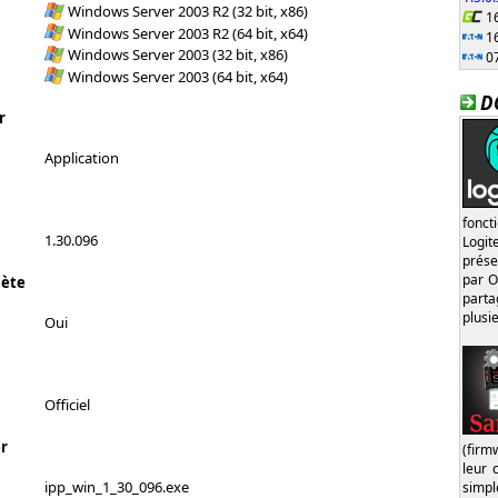
Windows Server 2003 R2 (32 bit, x86)
16
Windows Server 2003 R2 (64 bit, x64)
16
Windows Server 2003 (32 bit, x86)
07
Windows Server 2003 (64 bit, x64)
D
r
Application
fonct
1.30.096
Logi
prése
par O
lète
part
plusi
Oui
Officiel
r
(firm
leur 
ipp_win_1_30_096.exe
simp