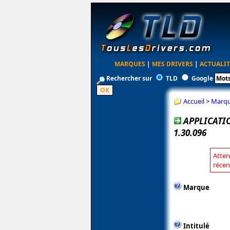
MARQUES
|
MES DRIVERS
|
ACTUALIT
Rechercher sur
TLD
Google
Accueil
>
Marq
APPLICATI
1.30.096
Atten
récen
Marque
Intitulé