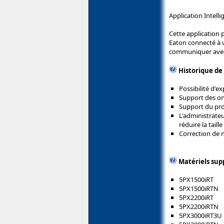
Application Intell
Cette application p
Eaton connecté à u
communiquer avec 
Historique de
Possibilité d'e
Support des o
Support du pro
L'administrate
réduire la tail
Correction de
Matériels sup
5PX1500iRT
5PX1500iRTN
5PX2200iRT
5PX2200iRTN
5PX3000iRT3U