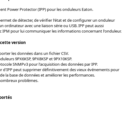
igent Power Protector (IPP) pour les onduleurs Eaton.
ermet de détecter, de vérifier l'état et de configurer un onduleur
n ordinateur avec une liaison série ou USB. IPP peut aussi
IPM pour lui communiquer les informations concernant l'onduleur.
 cette version
xporter les données dans un fichier CSV.
nduleurs 9PX6KSP, 9PX8KSP et 9PX10KSP.
tocole SNMPv3 pour l'acquisition des données par IPP.
ur d'IPP peut supprimer définitivement des vieux événements pour
le de la base de données et améliorer les performances.
 nombreux problèmes.
portés