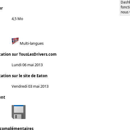
Dash
fonct
er
nous 
4,5 Mo
Multi-langues
cation sur TousLesDrivers.com
Lundi 06 mai 2013
ation sur le site de Eaton
Vendredi 03 mai 2013
ent
 complémentaires