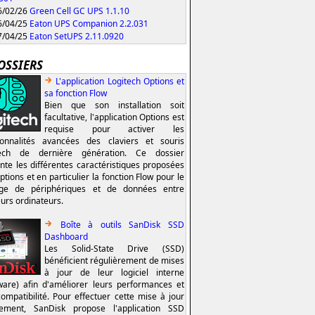
/02/26
Green Cell GC UPS 1.1.10
/04/25
Eaton UPS Companion 2.2.031
/04/25
Eaton SetUPS 2.11.0920
OSSIERS
L'application Logitech Options et
sa fonction Flow
Bien que son installation soit
facultative, l'application Options est
requise pour activer les
ionnalités avancées des claviers et souris
tech de dernière génération. Ce dossier
nte les différentes caractéristiques proposées
ptions et en particulier la fonction Flow pour le
age de périphériques et de données entre
eurs ordinateurs.
Boîte à outils SanDisk SSD
Dashboard
Les Solid-State Drive (SSD)
bénéficient régulièrement de mises
à jour de leur logiciel interne
ware) afin d'améliorer leurs performances et
compatibilité. Pour effectuer cette mise à jour
lement, SanDisk propose l'application SSD