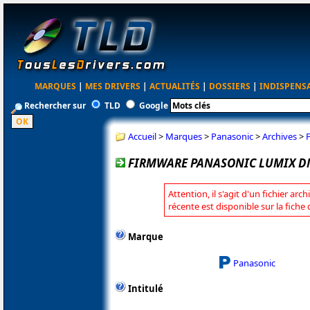
MARQUES
|
MES DRIVERS
|
ACTUALITÉS
|
DOSSIERS
|
INDISPENS
Rechercher sur
TLD
Google
Accueil
>
Marques
>
Panasonic
>
Archives
>
FIRMWARE PANASONIC LUMIX DM
Attention, il s'agit d'un fichier arc
récente est disponible sur la fich
Marque
Panasonic
Intitulé