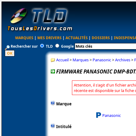
MARQUES
|
MES DRIVERS
|
ACTUALITÉS
|
DOSSIERS
|
INDISPENS
Rechercher sur
TLD
Google
Accueil
>
Marques
>
Panasonic
>
Archives
>
FIRMWARE PANASONIC DMP-BDT2
Attention, il s'agit d'un fichier arc
récente est disponible sur la fich
Marque
Panasonic
Intitulé