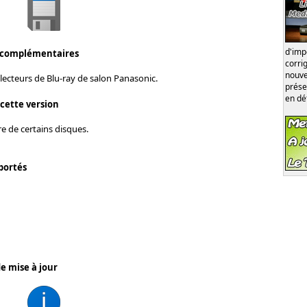
d'im
 complémentaires
corri
nouve
lecteurs de Blu-ray de salon Panasonic.
prése
en dé
 cette version
re de certains disques.
portés
e mise à jour