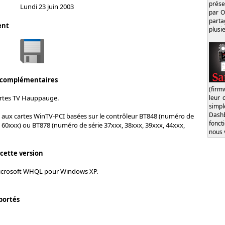
prése
Lundi 23 juin 2003
par O
part
ent
plusi
 complémentaires
(firm
leur 
cartes TV Hauppauge.
simp
Dash
t aux cartes WinTV-PCI basées sur le contrôleur BT848 (numéro de
fonct
, 60xxx) ou BT878 (numéro de série 37xxx, 38xxx, 39xxx, 44xxx,
nous 
 cette version
Microsoft WHQL pour Windows XP.
portés