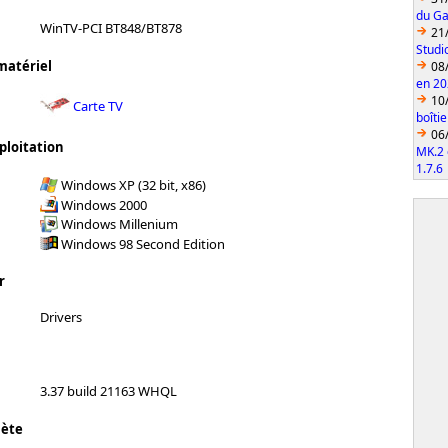
du Ga
WinTV-PCI BT848/BT878
21
Studi
matériel
08
en 2
10
Carte TV
boîti
06
ploitation
MK.2 
1.7.6
Windows XP (32 bit, x86)
Windows 2000
Windows Millenium
Windows 98 Second Edition
r
Drivers
3.37 build 21163 WHQL
lète