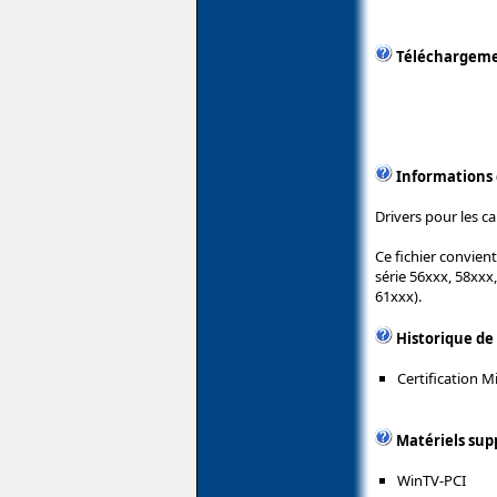
Téléchargem
Informations
Drivers pour les 
Ce fichier convien
série 56xxx, 58xxx
61xxx).
Historique de
Certification 
Matériels sup
WinTV-PCI