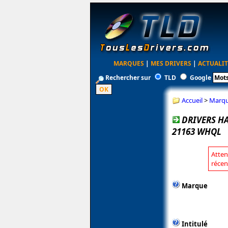
MARQUES
|
MES DRIVERS
|
ACTUALIT
Rechercher sur
TLD
Google
Accueil
>
Marq
DRIVERS HA
21163 WHQL
Atten
récen
Marque
Intitulé