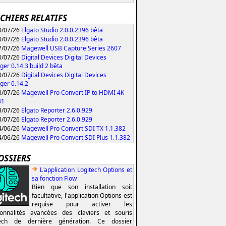
ICHIERS RELATIFS
/07/26
Elgato Studio 2.0.0.2396 bêta
/07/26
Elgato Studio 2.0.0.2396 bêta
/07/26
Magewell USB Capture Series 2607
/07/26
Digital Devices Digital Devices
er 0.14.3 build 2 bêta
/07/26
Digital Devices Digital Devices
er 0.14.2
/07/26
Magewell Pro Convert IP to HDMI 4K
31
/07/26
Elgato Reporter 2.6.0.929
/07/26
Elgato Reporter 2.6.0.929
/06/26
Magewell Pro Convert SDI TX 1.1.382
/06/26
Magewell Pro Convert SDI Plus 1.1.382
OSSIERS
L'application Logitech Options et
sa fonction Flow
Bien que son installation soit
facultative, l'application Options est
requise pour activer les
ionnalités avancées des claviers et souris
tech de dernière génération. Ce dossier