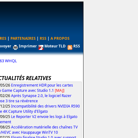
RES
|
PARTENAIRES
|
RSS
|
A PROPOS
nvoyer
Imprimer
Moteur TLD
RSS
1163 WHQL
CTUALITÉS RELATIVES
/05/26
Enregistrement HDR pour les cartes
o Game Capture avec Studio 1.1
[MAJ]
/02/26
Après Synapse 2.0, le logiciel Razer
se 3 tire sa révérence
/12/25
Incompatibilité des drivers NVIDIA R590
le 4K Capture Utility d'Elgato
/09/25
Le Reporter V2 envoie les logs à Elgato
tement
/08/25
Accélération matérielle des chaînes TV
4/HEVC avec Hauppauge WinTV 10
/07/25
Elgato finalise Studio 1.0 avec support