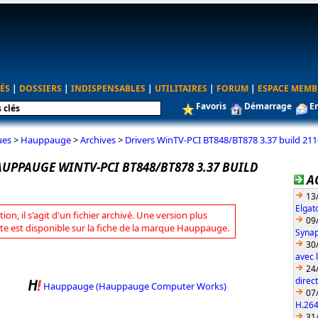
ÉS
|
DOSSIERS
|
INDISPENSABLES
|
UTILITAIRES
|
FORUM
|
ESPACE MEMB
Favoris
Démarrage
E
ues
>
Hauppauge
>
Archives
>
Drivers WinTV-PCI BT848/BT878 3.37 build 2
UPPAUGE WINTV-PCI BT848/BT878 3.37 BUILD
A
13
Elgat
tion, il s'agit d'un fichier archivé. Une version plus
09
te est disponible sur la fiche de la marque Hauppauge.
Synap
30
avec 
24
direc
Hauppauge (Hauppauge Computer Works)
07
H.26
31