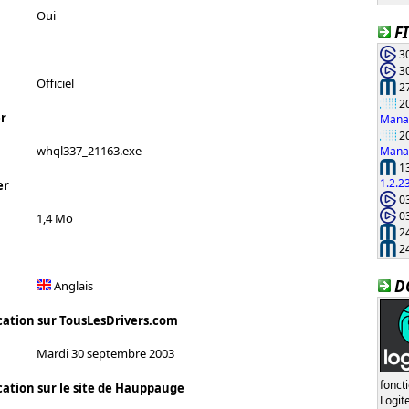
Oui
F
30
30
Officiel
27
20
r
Manag
20
whql337_21163.exe
Manag
13
1.2.2
er
03
03
1,4 Mo
24
24
D
Anglais
cation sur TousLesDrivers.com
Mardi 30 septembre 2003
fonct
cation sur le site de Hauppauge
Logi